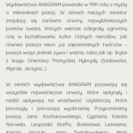
Wydawnictwo ANAGRAM powstało w 1991 roku z myślą
o miłośnikach poezji. W seriach naszych miniatur
znajdują się zarówno utwory najwybitniejszych
poetów świata, których wiersze odegrały ogromną
rolę w kształtowaniu kultur różnych narodów, jak
również poezja nieco już zapomnianych twórców –
poezja wciąż jednak żywa i ważna, taka jak np. liryka
z kręgu Orientacji Poetyckiej Hybrydy (Sadowska,
Mętrak, Jerzyna...).
W seriach wydawnictwa ANAGRAM pojawiają się
wszystkie najważniejsze utwory, które wpłynęły i
nadal wpływają na wrażliwość czytelniczą, które
poruszyły i poruszają wyobraźnię. Przypominamy
poezję Jana Kochanowskiego, Cypriana Kamila
Norwida, Leopolda Staffa, Bolesława Leśmiana,
Karola Wojtyły, Jana Twardowskiego, Marii