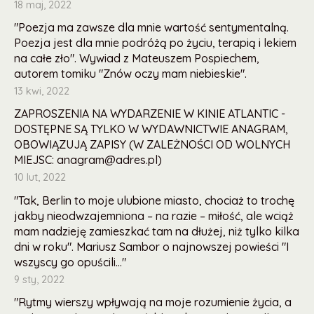
18 maj, 2022
"Poezja ma zawsze dla mnie wartość sentymentalną.
Poezja jest dla mnie podróżą po życiu, terapią i lekiem
na całe zło". Wywiad z Mateuszem Pospiechem,
autorem tomiku "Znów oczy mam niebieskie".
13 kwi, 2022
ZAPROSZENIA NA WYDARZENIE W KINIE ATLANTIC -
DOSTĘPNE SĄ TYLKO W WYDAWNICTWIE ANAGRAM,
OBOWIĄZUJĄ ZAPISY (W ZALEŻNOŚCI OD WOLNYCH
MIEJSC: anagram@adres.pl)
10 lut, 2022
"Tak, Berlin to moje ulubione miasto, chociaż to trochę
jakby nieodwzajemniona – na razie – miłość, ale wciąż
mam nadzieję zamieszkać tam na dłużej, niż tylko kilka
dni w roku". Mariusz Sambor o najnowszej powieści "I
wszyscy go opuścili..."
9 sty, 2022
"Rytmy wierszy wpływają na moje rozumienie życia, a