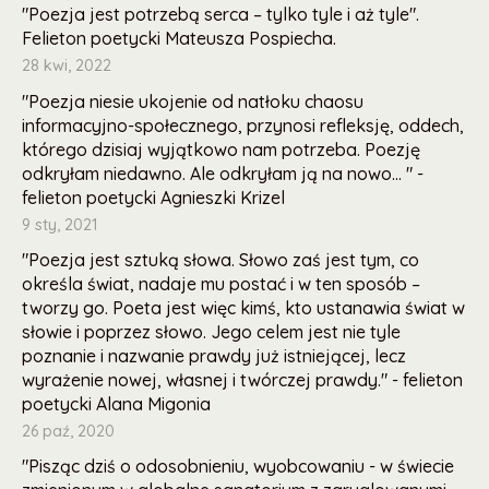
"Poezja jest potrzebą serca – tylko tyle i aż tyle".
Felieton poetycki Mateusza Pospiecha.
28 kwi, 2022
"Poezja niesie ukojenie od natłoku chaosu
informacyjno-społecznego, przynosi refleksję, oddech,
którego dzisiaj wyjątkowo nam potrzeba. Poezję
odkryłam niedawno. Ale odkryłam ją na nowo... " -
felieton poetycki Agnieszki Krizel
9 sty, 2021
"Poezja jest sztuką słowa. Słowo zaś jest tym, co
określa świat, nadaje mu postać i w ten sposób –
tworzy go. Poeta jest więc kimś, kto ustanawia świat w
słowie i poprzez słowo. Jego celem jest nie tyle
poznanie i nazwanie prawdy już istniejącej, lecz
wyrażenie nowej, własnej i twórczej prawdy." - felieton
poetycki Alana Migonia
26 paź, 2020
"Pisząc dziś o odosobnieniu, wyobcowaniu - w świecie