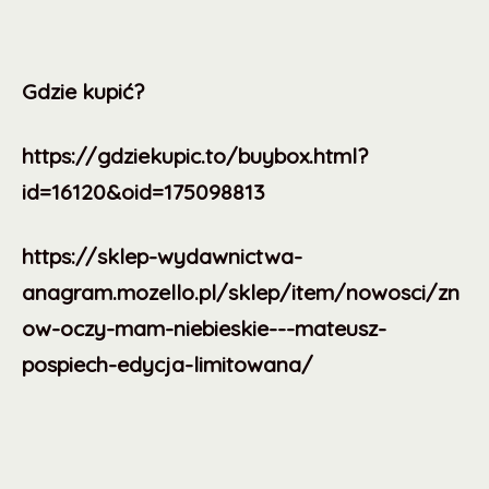
Gdzie kupić?
https://gdziekupic.to/buybox.html?
id=16120&oid=175098813
https://sklep-wydawnictwa-
anagram.mozello.pl/sklep/item/nowosci/zn
ow-oczy-mam-niebieskie---mateusz-
pospiech-edycja-limitowana/