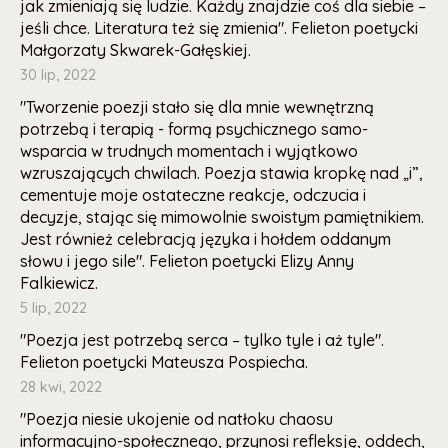
jak zmieniają się ludzie. Każdy znajdzie coś dla siebie –
jeśli chce. Literatura też się zmienia". Felieton poetycki
Małgorzaty Skwarek-Gałęskiej.
30 lip, 2022
"Tworzenie poezji stało się dla mnie wewnętrzną
potrzebą i terapią - formą psychicznego samo-
wsparcia w trudnych momentach i wyjątkowo
wzruszających chwilach. Poezja stawia kropkę nad „i”,
cementuje moje ostateczne reakcje, odczucia i
decyzje, stając się mimowolnie swoistym pamiętnikiem.
Jest również celebracją języka i hołdem oddanym
słowu i jego sile". Felieton poetycki Elizy Anny
Falkiewicz.
5 lip, 2022
"Poezja jest potrzebą serca – tylko tyle i aż tyle".
Felieton poetycki Mateusza Pospiecha.
28 kwi, 2022
"Poezja niesie ukojenie od natłoku chaosu
informacyjno-społecznego, przynosi refleksję, oddech,