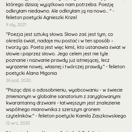
którego dzisiaj wyjątkowo nam potrzeba. Poezję
odkryłam niedawno. Ale odkryłam ją na nowo... " -
felieton poetycki Agnieszki Krizel
9 sty, 2021
"Poezja jest sztuką słowa. Słowo zaś jest tym, co
określa świat, nadaje mu postać i w ten sposób –
tworzy go. Poeta jest więc kimś, kto ustanawia świat w
słowie i poprzez słowo. Jego celem jest nie tyle
poznanie i nazwanie prawdy już istniejącej, lecz
wyrażenie nowej, własnej i twórczej prawdy." - felieton
poetycki Alana Migonia
26 paź, 2020
"Pisząc dziś o odosobnieniu, wyobcowaniu - w świecie
zmienionym w globalne sanatorium z zaryglowanymi
kwarantanną drzwiami - łatwiejszym jest znalezienie
wspólnego mianownika z szerszym gronem
czytelników." - felieton poetycki Kamila Zaszkowskiego
12 wrz, 2020