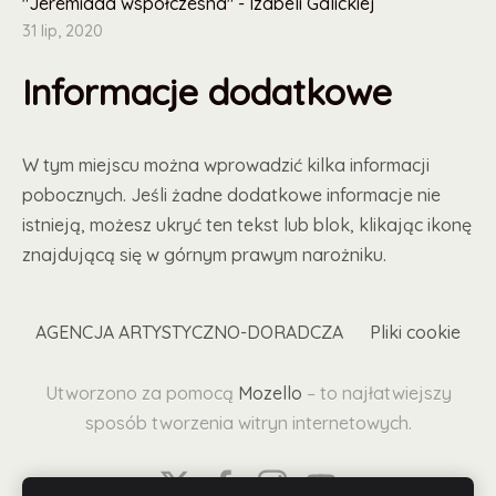
"Jeremiada współczesna" - Izabeli Galickiej
31 lip, 2020
Informacje dodatkowe
W tym miejscu można wprowadzić kilka informacji
pobocznych. Jeśli żadne dodatkowe informacje nie
istnieją, możesz ukryć ten tekst lub blok, klikając ikonę
znajdującą się w górnym prawym narożniku.
AGENCJA ARTYSTYCZNO-DORADCZA
Pliki cookie
Utworzono za pomocą
Mozello
– to najłatwiejszy
sposób tworzenia witryn internetowych.