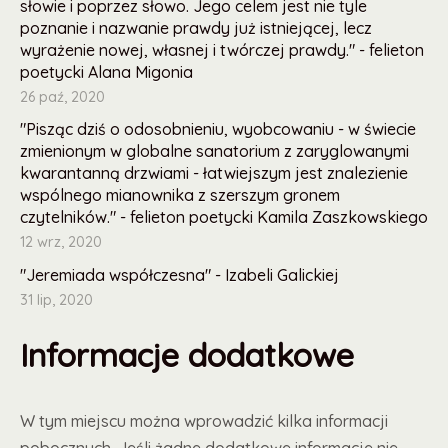
słowie i poprzez słowo. Jego celem jest nie tyle
poznanie i nazwanie prawdy już istniejącej, lecz
wyrażenie nowej, własnej i twórczej prawdy." - felieton
poetycki Alana Migonia
26 paź, 2020
"Pisząc dziś o odosobnieniu, wyobcowaniu - w świecie
zmienionym w globalne sanatorium z zaryglowanymi
kwarantanną drzwiami - łatwiejszym jest znalezienie
wspólnego mianownika z szerszym gronem
czytelników." - felieton poetycki Kamila Zaszkowskiego
12 wrz, 2020
"Jeremiada współczesna" - Izabeli Galickiej
31 lip, 2020
Informacje dodatkowe
W tym miejscu można wprowadzić kilka informacji
pobocznych. Jeśli żadne dodatkowe informacje nie