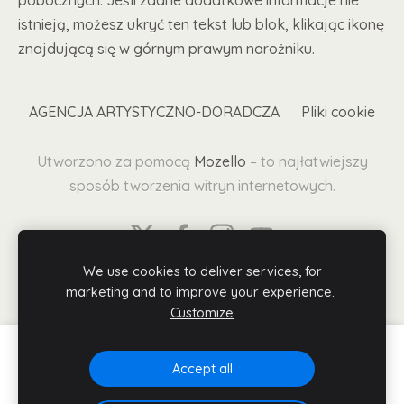
istnieją, możesz ukryć ten tekst lub blok, klikając ikonę
znajdującą się w górnym prawym narożniku.
AGENCJA ARTYSTYCZNO-DORADCZA
Pliki cookie
Utworzono za pomocą
Mozello
– to najłatwiejszy
sposób tworzenia witryn internetowych.
We use cookies to deliver services, for
marketing and to improve your experience.
Customize
Stwórz swoją stronę internetową lub sklep
Accept all
internetowy z Mozello.
Szybko, łatwo, bez programowania.