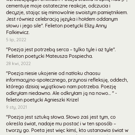
cementuje moje ostateczne reakcje, odczucia i
decyzje, stając się mimowolnie swoistym pamiętnikiem.
Jest również celebracją języka i hołdem oddanym
słowu i jego sile". Felieton poetycki Elizy Anny
Falkiewicz.
5 lip, 2022
"Poezja jest potrzebą serca – tylko tyle i aż tyle".
Felieton poetycki Mateusza Pospiecha.
28 kwi, 2022
"Poezja niesie ukojenie od natłoku chaosu
informacyjno-społecznego, przynosi refleksję, oddech,
którego dzisiaj wyjątkowo nam potrzeba. Poezję
odkryłam niedawno. Ale odkryłam ją na nowo... " -
felieton poetycki Agnieszki Krizel
9 sty, 2021
"Poezja jest sztuką słowa. Słowo zaś jest tym, co
określa świat, nadaje mu postać i w ten sposób –
tworzy go. Poeta jest więc kimś, kto ustanawia świat w